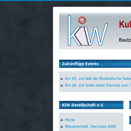
Zukünftige Events
Am 23. Juli lädt der Musikalische Sal
Am 28. Juli findet einen Seminar zum 
KIW Gesellschaft e.V.
Home
Wissenschaft. Seminare 2026