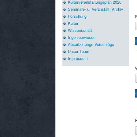
Kulturveranstaltungsplan 2026
Seminare- u. Veranstalt. Archiv
Forschung
Kultur
Wissenschaft
Ingenieurwesen
Ausarbeitunge Vorschläge
Unser Team
Impressum