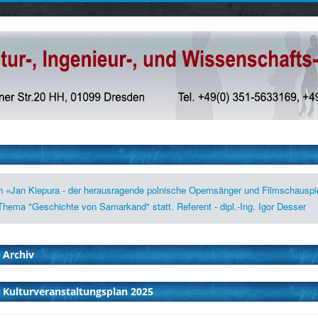
on «Jan Kiepura - der herausragende polnische Opernsänger und Filmschauspie
Thema "Geschichte von Samarkand" statt. Referent - dipl.-Ing. Igor Desser
Archiv
Kulturveranstaltungsplan 2025