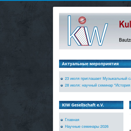
Актуальные мероприятия
23 июля приглашает Музыкальный са
28 июля: научный семинар "История 
KIW Gesellschaft e.V.
Главная
Научные семинары 2026