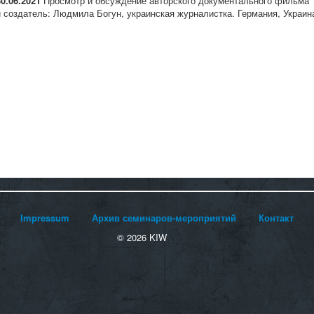
30.06.2021
Просмотр и обсуждение авторского документального фильма "
и создатель: Людмила Богун, украинская журналистка. Германия, Украин
Impressum
Архив семинаров-мероприятий
Контакт
© 2026 KIW